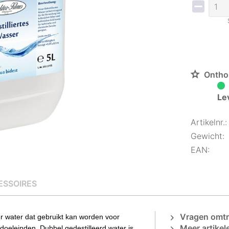
Ontho
Le
Artikelnr.:
Gewicht:
EAN:
ESSOIRES
Vragen omtre
er water dat gebruikt kan worden voor
Meer artikel
oeleinden. Dubbel gedestilleerd water is