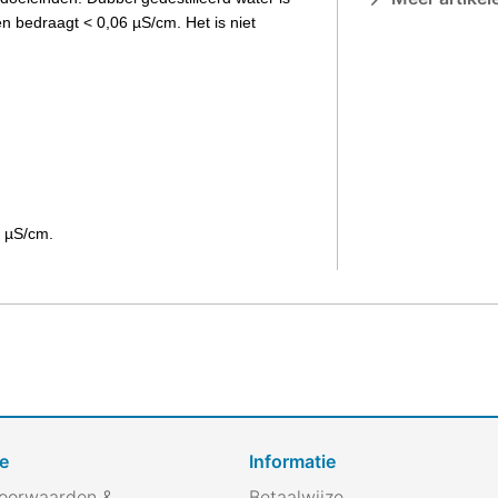
len bedraagt < 0,06 µS/cm. Het is niet
6 µS/cm.
e
Informatie
oorwaarden &
Betaalwijze