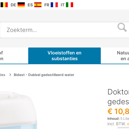
DE
ES
FR
IT
of
Vloeistoffen en
Natu
en
substanties
en 
ties
Bidest - Dubbel gedestilleerd water
Dokto
gedest
€ 10,
Inhoud:
5 Lite
incl. BTW.
e