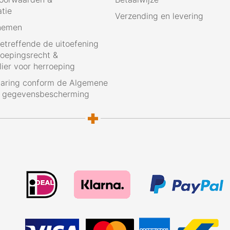
atie
Verzending en levering
nemen
betreffende de uitoefening
roepingsrecht &
ier voor herroeping
laring conform de Algemene
g gegevensbescherming