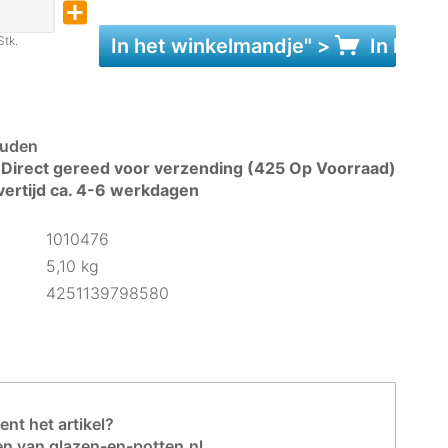
Stk.
In het
winkelmandje
" >
In het
w
uden
Direct gereed voor verzending (425 Op Voorraad)
vertijd ca. 4-6 werkdagen
1010476
5,10 kg
4251139798580
nt het artikel?
en van glazen-en-potten.nl