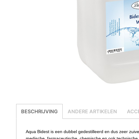
BESCHRIJVING
ANDERE ARTIKELEN
ACC
Aqua Bidest is een dubbel gedestilleerd en dus zeer zuiv
medische, farmaceutische, chemische en ook technische d