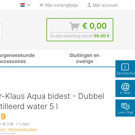
Mijn verlanglijstje
Mijn account
glas-shop.be - Nederlands
€ 0,00
Gratis levering vanaf
59.00 €
urgeneeskunde
Sluitingen en
accessoires
overige
Service/hu
E-Mail
r-Klaus Aqua bidest - Dubbel
illeerd water 5 l
Live-Chat
89
r (€ 2,18 / 1 Liter)
xcl. Verzendkosten