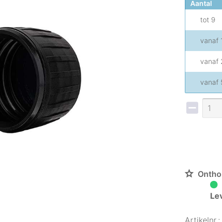
Aantal
tot
9
vanaf
vanaf
vanaf
Ontho
Le
Artikelnr.: