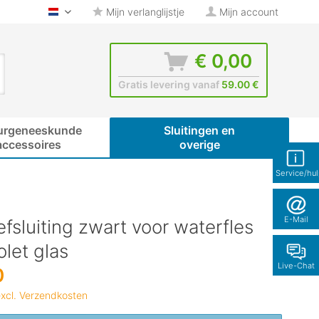
Mijn verlanglijstje
Mijn account
glas-shop.be - Nederlands
€ 0,00
Gratis levering vanaf
59.00 €
urgeneeskunde
Sluitingen en
accessoires
overige
Service/hu
E-Mail
fsluiting zwart voor waterfles
olet glas
Live-Chat
0
xcl. Verzendkosten