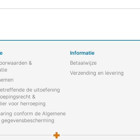
e
Informatie
oorwaarden &
Betaalwijze
atie
Verzending en levering
nemen
betreffende de uitoefening
roepingsrecht &
ier voor herroeping
laring conform de Algemene
g gegevensbescherming