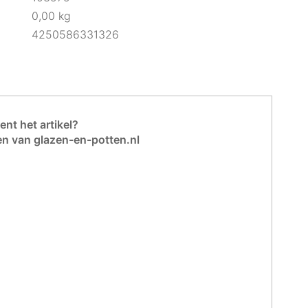
0,00 kg
4250586331326
nt het artikel?
en van glazen-en-potten.nl