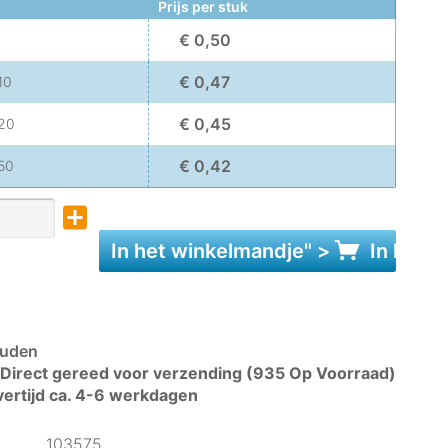
Prijs per stuk
€ 0,50
€ 0,47
10
€ 0,45
20
€ 0,42
50
In het
winkelmandje
" >
In het
w
uden
Direct gereed voor verzending (935 Op Voorraad)
vertijd ca. 4-6 werkdagen
103575