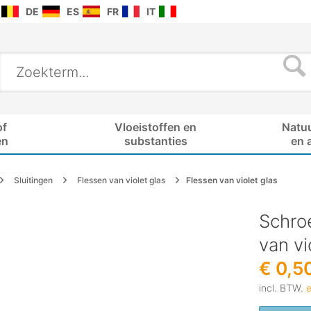
DE
ES
FR
IT
of
Vloeistoffen en
Natu
en
substanties
en 
Sluitingen
Flessen van violet glas
Flessen van violet glas
Schroe
van vi
€ 0,5
incl. BTW.
e