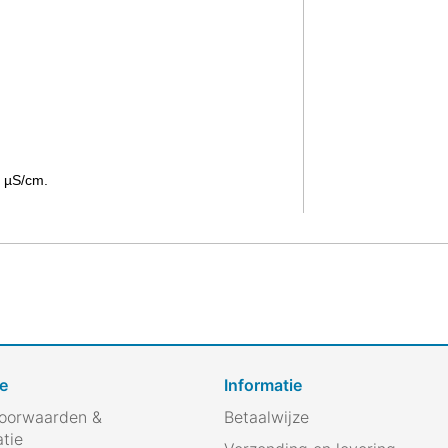
6 µS/cm.
e
Informatie
oorwaarden &
Betaalwijze
atie