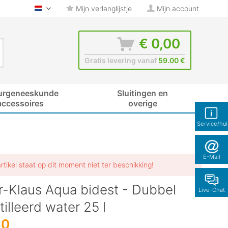
Mijn verlanglijstje
Mijn account
glas-shop.be - Nederlands
€ 0,00
Gratis levering vanaf
59.00 €
urgeneeskunde
Sluitingen en
accessoires
overige
Service/hu
E-Mail
artikel staat op dit moment niet ter beschikking!
r-Klaus Aqua bidest - Dubbel
Live-Chat
illeerd water 25 l
80