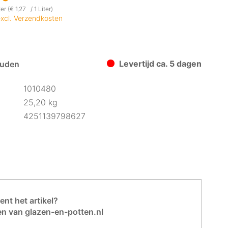
er (€ 1,27 / 1 Liter)
xcl. Verzendkosten
Levertijd ca. 5 dagen
uden
1010480
25,20 kg
4251139798627
nt het artikel?
en van glazen-en-potten.nl