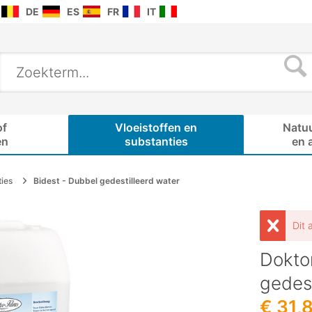
DE
ES
FR
IT
of
Vloeistoffen en
Natu
en
substanties
en 
ties
Bidest - Dubbel gedestilleerd water
Dit 
Dokto
gedest
€ 31,