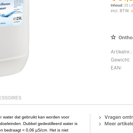
Inhoud:
25 Lit
incl. BTW.
e
Ontho
Artikelnr.:
Gewicht:
EAN:
ESSOIRES
Vragen omtre
er water dat gebruikt kan worden voor
Meer artikel
oeleinden. Dubbel gedestilleerd water is
len bedraagt < 0,06 µS/cm. Het is niet