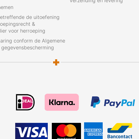
Verzending en levering
nemen
betreffende de uitoefening
roepingsrecht &
ier voor herroeping
laring conform de Algemene
g gegevensbescherming