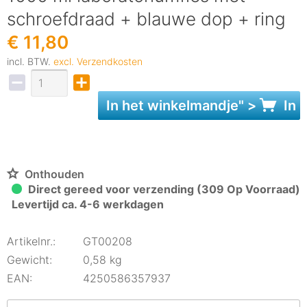
schroefdraad + blauwe dop + ring
€ 11,80
incl. BTW.
excl. Verzendkosten
In het
winkelmandje
" >
In 
Onthouden
Direct gereed voor verzending (309 Op Voorraad)
Levertijd ca. 4-6 werkdagen
Artikelnr.:
GT00208
Gewicht:
0,58 kg
EAN:
4250586357937