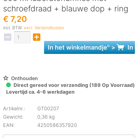
schroefdraad + blauwe dop + ring
€ 7,20
incl. BTW.
excl. Verzendkosten
In het
winkelmandje
" >
In 
Onthouden
Direct gereed voor verzending (189 Op Voorraad)
Levertijd ca. 4-6 werkdagen
Artikelnr.:
GT00207
Gewicht:
0,36 kg
EAN:
4250586357920