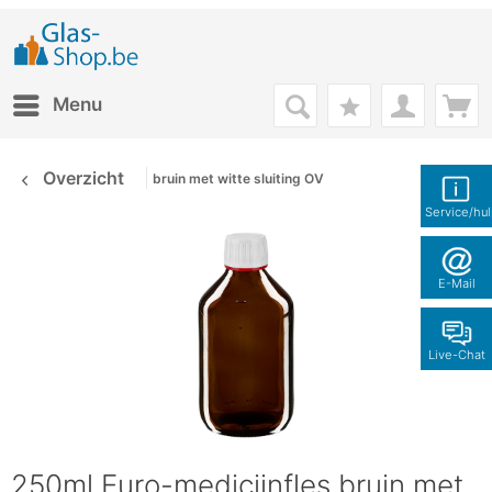
Menu
Overzicht
bruin met witte sluiting OV
Service/hu
E-Mail
Live-Chat
250ml Euro-medicijnfles bruin met