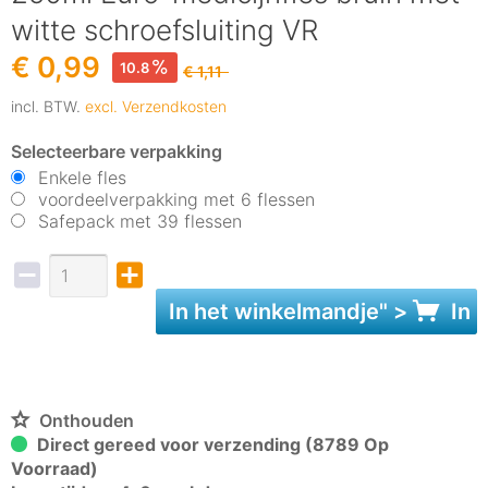
witte schroefsluiting VR
€ 0,99
10.8
€ 1,11
incl. BTW.
excl. Verzendkosten
Selecteerbare verpakking
Enkele fles
voordeelverpakking met 6 flessen
Safepack met 39 flessen
In het
winkelmandje
" >
In 
Onthouden
Direct gereed voor verzending (8789 Op
Voorraad)