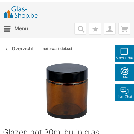
Menu
Overzicht
met zwart deksel
Service/hu
E-Mail
Live-Chat
Glazen pot 30ml bruin glas