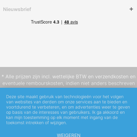
Nieuwsbrief
* Alle prijzen zijn incl. wettelijke BTW en
verzendkosten
en
eventuele rembourskosten, indien niet anders beschreven
Deze site maakt gebruik van technologieën voor het volgen
van websites van derden om onze services aan te bieden en
voortdurend te verbeteren, en om advertenties weer te geven
op basis van de interesses van gebruikers. Ik ga akkoord en
kan mijn toestemming op elk moment met ingang van de
toekomst intrekken of wijzigen.
WEIGEREN