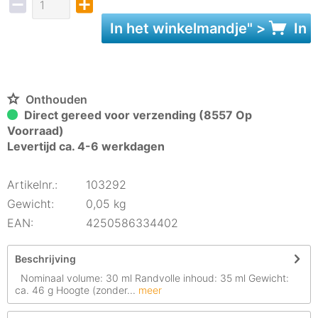
In het
winkelmandje
" >
In 
Onthouden
Direct gereed voor verzending (8557 Op
Voorraad)
Levertijd ca. 4-6 werkdagen
Artikelnr.:
103292
Gewicht:
0,05 kg
EAN:
4250586334402
Beschrijving
Nominaal volume: 30 ml Randvolle inhoud: 35 ml Gewicht:
ca. 46 g Hoogte (zonder...
meer