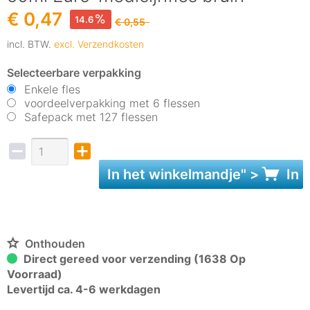
€ 0,47
14.6
€ 0,55
incl. BTW.
excl. Verzendkosten
Selecteerbare verpakking
Enkele fles
voordeelverpakking met 6 flessen
Safepack met 127 flessen
In het
winkelmandje
" >
In 
Onthouden
Direct gereed voor verzending (1638 Op
Voorraad)
Levertijd ca. 4-6 werkdagen