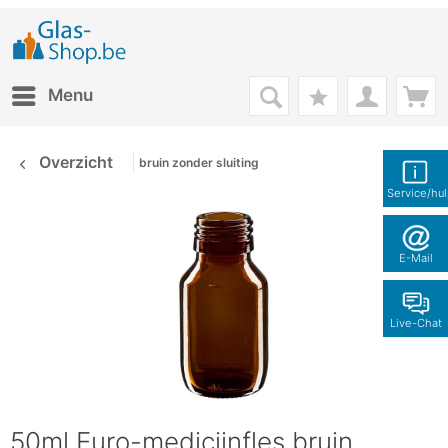
Menu
Overzicht
bruin zonder sluiting
Service/hu
E-Mail
Live-Chat
50ml Euro-medicijnfles bruin