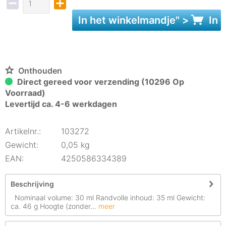
In het
winkelmandje
" >
In 
Onthouden
Direct gereed voor verzending (10296 Op
Voorraad)
Levertijd ca. 4-6 werkdagen
Artikelnr.:
103272
Gewicht:
0,05 kg
EAN:
4250586334389
Beschrijving
Nominaal volume: 30 ml Randvolle inhoud: 35 ml Gewicht:
ca. 46 g Hoogte (zonder...
meer