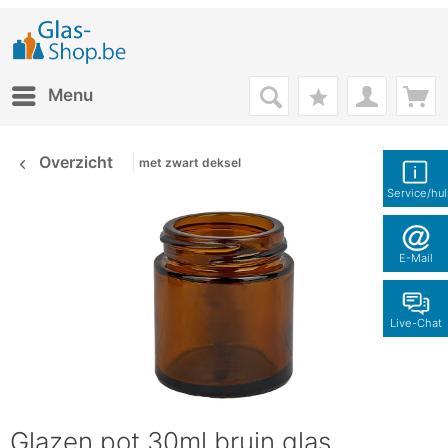
Menu
Overzicht
met zwart deksel
Service/hu
E-Mail
Live-Chat
Glazen pot 30ml bruin glas