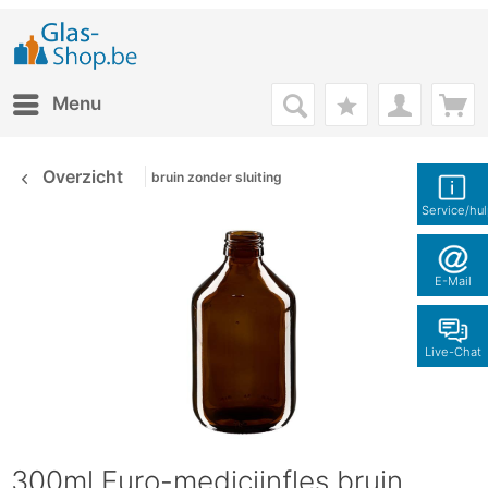
Menu
Overzicht
bruin zonder sluiting
Service/hu
E-Mail
Live-Chat
300ml Euro-medicijnfles bruin