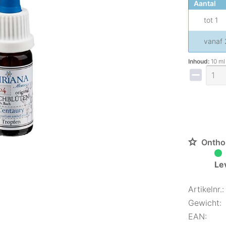
Aantal
tot
1
vanaf
Inhoud:
10 ml
Ontho
Le
Artikelnr.:
Gewicht:
EAN: