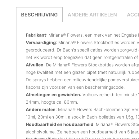
BESCHRIJVING
ANDERE ARTIKELEN
ACC
Fabrikant
: Miriana® Flowers, een merk van het Engelse b
Vervaardiging
: Miriana® Flowers Stockbottles worden 
geproduceerd. Dr Bach's specificaties worden zorgvuldig
het VK wordt erop toegezien dat geen röntgenstralen of 
Afvullen
: De Miriana® Flowers Stockbottles worden afg
hoge kwaliteit met een glazen pipet (met natuurlijk rubb
De sprays hebben een milieuvriendelijke pompverstuiver 
flacons zijn voorzien van een beschermingscode.
Afmetingen en gewichten
: Vulhoeveelheid: ten minste 
24mm, hoogte ca. 86mm.
Andere maten
: Miriana® Flowers Bach-bloemen zijn ver
10ml, 20ml en 30ml, alsook in Bach-bolletjes van 1,5g, 
Houdbaarheid en houdbaarheid
: Miriana® Flowers St
alcoholvolume. Ze hebben een houdbaarheid van 5 jaar