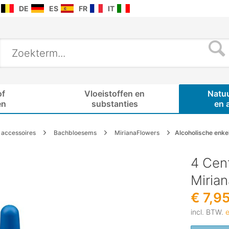
DE
ES
FR
IT
of
Vloeistoffen en
Natu
en
substanties
en 
accessoires
Bachbloesems
MirianaFlowers
Alcoholische enke
4 Cen
Miria
€ 7,9
incl. BTW.
e