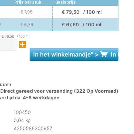
Prijs per stuk
Basisprijs
€ 79,50 / 100 ml
€ 7,95
€ 67,60 / 100 ml
2
€ 6,76
 (€ 79,50 / 100 ml)
In het
winkelmandje
" >
In het
w
uden
Direct gereed voor verzending (322 Op Voorraad)
vertijd ca. 4-6 werkdagen
100450
0,04 kg
4250586300957