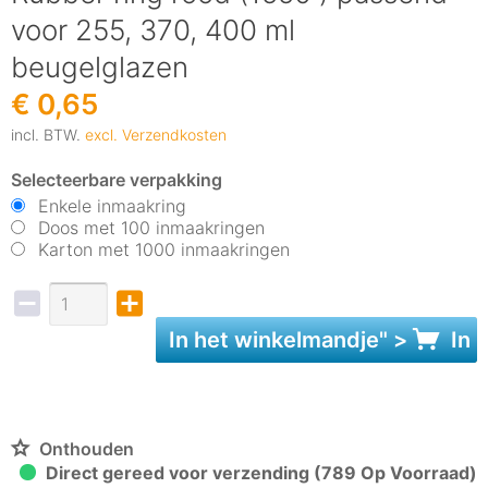
voor 255, 370, 400 ml
beugelglazen
€ 0,65
incl. BTW.
excl. Verzendkosten
Selecteerbare verpakking
Enkele inmaakring
Doos met 100 inmaakringen
Karton met 1000 inmaakringen
In het
winkelmandje
" >
In 
Onthouden
Direct gereed voor verzending (789 Op Voorraad)