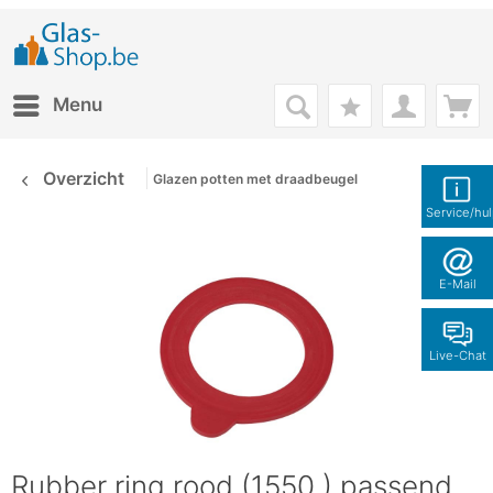
Menu
Overzicht
Glazen potten met draadbeugel
Service/hu
E-Mail
Live-Chat
Rubber ring rood (1550 ) passend