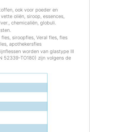
stoffen, ook voor poeder en
vette oliën, siroop, essences,
ver., chemicaliën, globuli.
asten.
fles, siroopfles, Veral fles, fles
les, apothekersfles
ijnflessen worden van glastype III
IN 52339-TO180) zijn volgens de