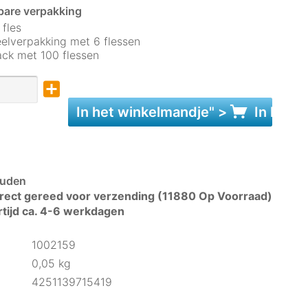
bare verpakking
 fles
elverpakking met 6 flessen
ck met 100 flessen
In het
winkelmandje
" >
In het
w
uden
rect gereed voor verzending (11880 Op Voorraad)
rtijd ca. 4-6 werkdagen
1002159
0,05 kg
4251139715419