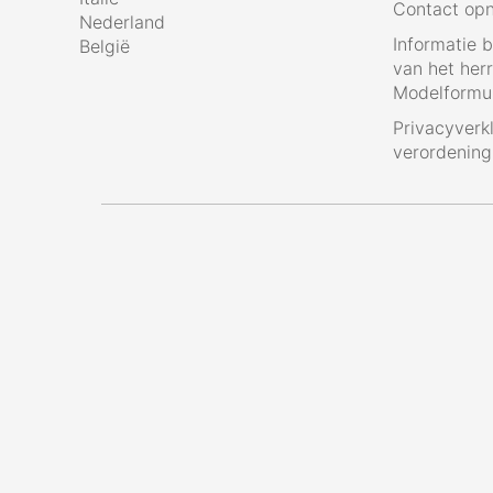
Contact op
Nederland
Informatie 
België
van het her
Modelformul
Privacyverk
verordenin