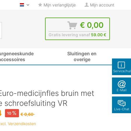
Mijn verlanglijstje
Mijn account
glas-shop.be - Nederlands
€ 0,00
Gratis levering vanaf
59.00 €
urgeneeskunde
Sluitingen en
accessoires
overige
Service/hu
E-Mail
uro-medicijnfles bruin met
 schroefsluiting VR
Live-Chat
4
10
€ 0,60
xcl. Verzendkosten