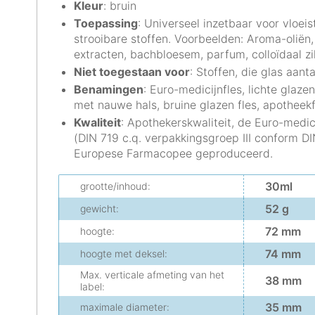
Kleur
: bruin
Toepassing
: Universeel inzetbaar voor vloei
strooibare stoffen. Voorbeelden: Aroma-oliën, 
extracten, bachbloesem, parfum, colloïdaal zil
Niet toegestaan voor
: Stoffen, die glas aant
Benamingen
: Euro-medicijnfles, lichte glazen 
met nauwe hals, bruine glazen fles, apotheekf
Kwaliteit
: Apothekerskwaliteit, de Euro-medic
(DIN 719 c.q. verpakkingsgroep III conform D
Europese Farmacopee geproduceerd.
30ml
grootte/inhoud:
52 g
gewicht:
72 mm
hoogte:
74 mm
hoogte met deksel:
Max. verticale afmeting van het
38 mm
label:
35 mm
maximale diameter: