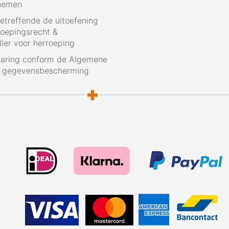
nemen
betreffende de uitoefening
roepingsrecht &
ier voor herroeping
laring conform de Algemene
g gegevensbescherming