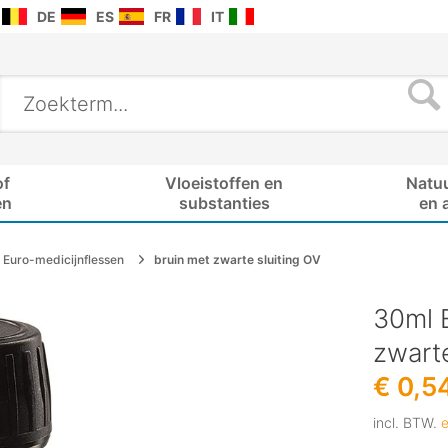
DE
ES
FR
IT
of
Vloeistoffen en
Natu
en
substanties
en 
Euro-medicijnflessen
bruin met zwarte sluiting OV
30ml E
zwarte
€ 0,5
incl. BTW.
e