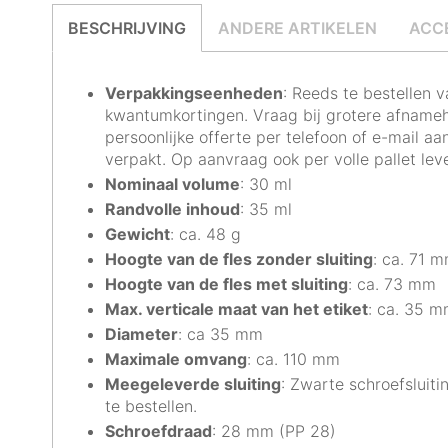
BESCHRIJVING
ANDERE ARTIKELEN
ACC
Verpakkingseenheden
: Reeds te bestellen v
kwantumkortingen. Vraag bij grotere afnameh
persoonlijke offerte per
telefoon of e-mail
aan
verpakt. Op aanvraag ook per volle pallet lev
Nominaal volume
: 30 ml
Randvolle inhoud
: 35 ml
Gewicht
: ca. 48 g
Hoogte van de fles zonder sluiting
: ca. 71 
Hoogte van de fles met sluiting
: ca. 73 mm
Max. verticale maat van het etiket
: ca. 35 
Diameter
: ca 35 mm
Maximale omvang
: ca. 110 mm
Meegeleverde sluiting
: Zwarte schroefsluiti
te bestellen.
Schroefdraad
: 28 mm (PP 28)