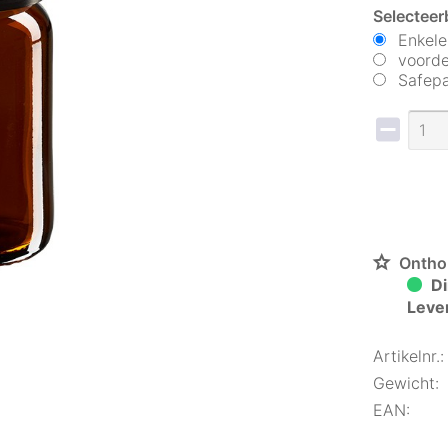
Selecteer
Enkele
voorde
Safepa
Ontho
Di
Leve
Artikelnr.:
Gewicht:
EAN: