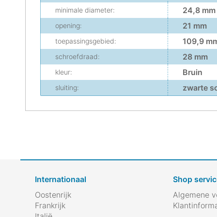
24,8 mm
minimale diameter:
21 mm
opening:
109,9 m
toepassingsgebied:
28 mm
schroefdraad:
Bruin
kleur:
zwarte s
sluiting:
Internationaal
Shop servic
Oostenrijk
Algemene v
Frankrijk
Klantinform
Italië