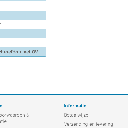
m
chroefdop met OV
e
Informatie
oorwaarden &
Betaalwijze
atie
Verzending en levering