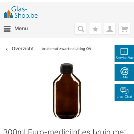
Menu
Overzicht
bruin met zwarte sluiting OV
Service/hu
E-Mail
Live-Chat
300ml Euro-medicijnfles bruin met