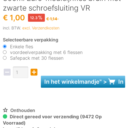
zwarte schroefsluiting VR
€ 1,00
12.3
€ 1,14
incl. BTW.
excl. Verzendkosten
Selecteerbare verpakking
Enkele fles
voordeelverpakking met 6 flessen
Safepack met 30 flessen
In het
winkelmandje
" >
In 
Onthouden
Direct gereed voor verzending (9472 Op
Voorraad)