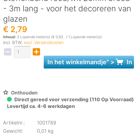
- 3m lang - voor het decoreren van
glazen
€ 2,79
Inhoud:
3 Lopende meter(s) (€ 0,93 / 1 Lopende meter(s))
incl. BTW.
excl. Verzendkosten
In het
winkelmandje
" >
In 
Onthouden
Direct gereed voor verzending (110 Op Voorraad)
Levertijd ca. 4-6 werkdagen
Artikelnr.:
1001789
Gewicht:
0,01 kg