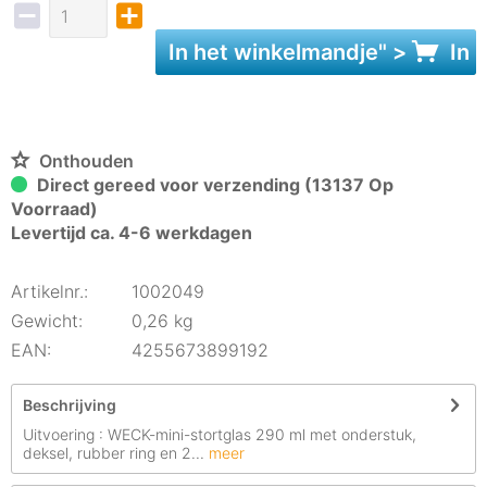
In het
winkelmandje
" >
In 
Onthouden
Direct gereed voor verzending (13137 Op
Voorraad)
Levertijd ca. 4-6 werkdagen
Artikelnr.:
1002049
Gewicht:
0,26 kg
EAN:
4255673899192
Beschrijving
Uitvoering : WECK-mini-stortglas 290 ml met onderstuk,
deksel, rubber ring en 2...
meer