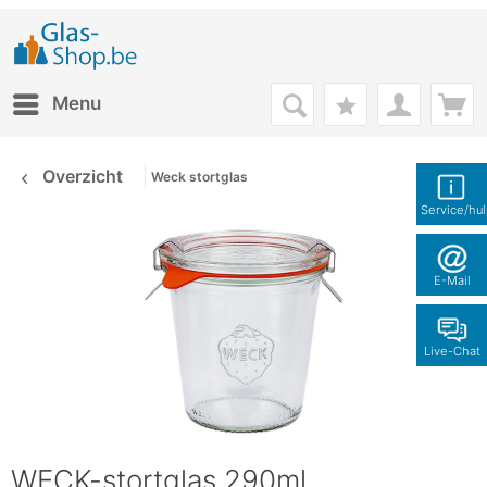
Menu
Overzicht
Weck stortglas
Service/hu
E-Mail
Live-Chat
WECK-stortglas 290ml