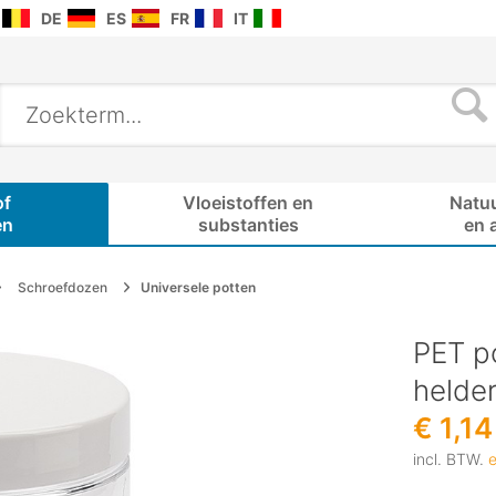
DE
ES
FR
IT
of
Vloeistoffen en
Natu
en
substanties
en 
Schroefdozen
Universele potten
PET p
helder
€ 1,14
incl. BTW.
e