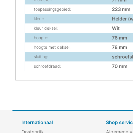
223 mm
toepassingsgebied:
Helder (w
kleur:
Wit
kleur deksel:
76 mm
hoogte:
78 mm
hoogte met deksel:
schroefsl
sluiting:
70 mm
schroefdraad:
Internationaal
Shop servic
Oostenrijk
Algemene v