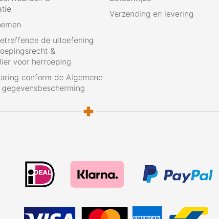
atie
Verzending en levering
nemen
betreffende de uitoefening
roepingsrecht &
ier voor herroeping
laring conform de Algemene
g gegevensbescherming