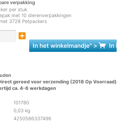
bare verpakking
ker per stuk
pak met 10 dierenverpakkingen
 met 3728 Petpackers
In het
winkelmandje
" >
In het
w
uden
irect gereed voor verzending (2018 Op Voorraad)
ertijd ca. 4-6 werkdagen
101780
0,03 kg
4250586337496