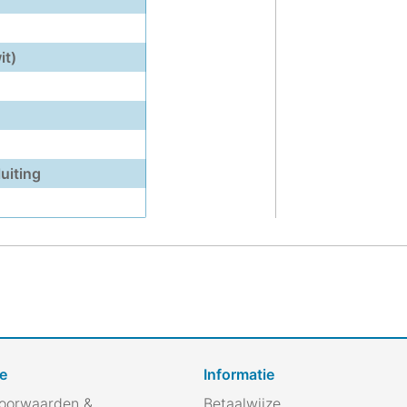
it)
uiting
e
Informatie
oorwaarden &
Betaalwijze