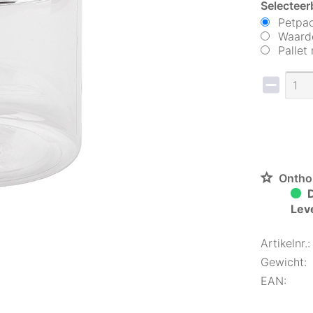
Selecteer
Petpac
Waarde
Pallet
Ontho
D
Lev
Artikelnr.:
Gewicht:
EAN: