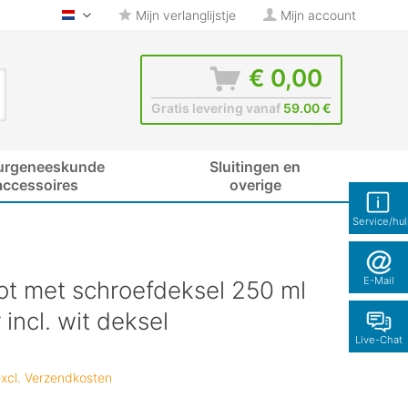
Mijn verlanglijstje
Mijn account
glas-shop.be - Nederlands
€ 0,00
Gratis levering vanaf
59.00 €
urgeneeskunde
Sluitingen en
accessoires
overige
Service/hu
E-Mail
ot met schroefdeksel 250 ml
 incl. wit deksel
Live-Chat
xcl. Verzendkosten