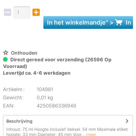
In het
winkelmandje
" >
In 
Onthouden
Direct gereed voor verzending (26596 Op
Voorraad)
Levertijd ca. 4-6 werkdagen
Artikelnr.:
104981
Gewicht:
0,01 kg
EAN:
4250586336949
Beschrijving
Inhoud: 75 ml Hoogte inclusief deksel: 54 mm Maximale etiket
hoogte: 33 mm Diameter: 45 mm Voor...
meer