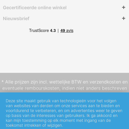
Gecertificeerde online winkel
Nieuwsbrief
* Alle prijzen zijn incl. wettelijke BTW en
verzendkosten
en
eventuele rembourskosten, indien niet anders beschreven
Deze site maakt gebruik van technologieën voor het volgen
van websites van derden om onze services aan te bieden en
voortdurend te verbeteren, en om advertenties weer te geven
op basis van de interesses van gebruikers. Ik ga akkoord en
kan mijn toestemming op elk moment met ingang van de
toekomst intrekken of wijzigen.