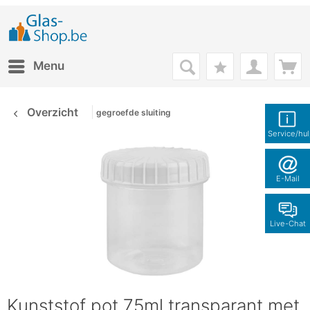
Menu
Overzicht
gegroefde sluiting
Service/hu
E-Mail
Live-Chat
Kunststof pot 75ml transparant met