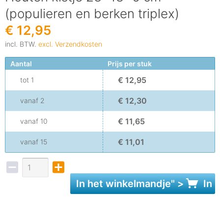
(populieren en berken triplex)
€ 12,95
incl. BTW.
excl. Verzendkosten
Aantal
Prijs per stuk
€ 12,95
tot
1
€ 12,30
vanaf
2
€ 11,65
vanaf
10
€ 11,01
vanaf
15
In het
winkelmandje
" >
In 