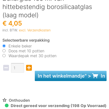
hittebestendig borosilicaatglas
(laag model)
€ 4,05
incl. BTW.
excl. Verzendkosten
Selecteerbare verpakking
Enkele beker
Doos met 10 potten
Waardepak met 30 potten
In het
winkelmandje
" >
In 
Onthouden
Direct gereed voor verzending (198 Op Voorraad)