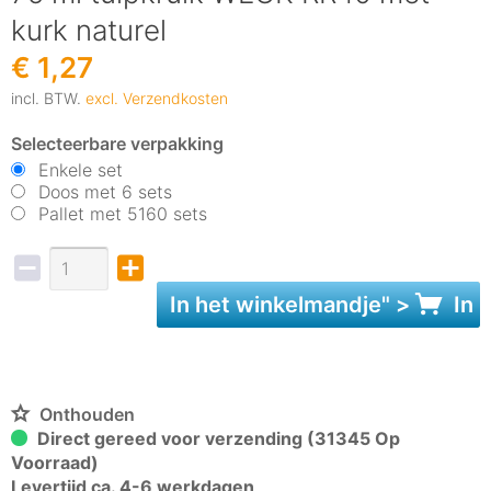
kurk naturel
€ 1,27
incl. BTW.
excl. Verzendkosten
Selecteerbare verpakking
Enkele set
Doos met 6 sets
Pallet met 5160 sets
In het
winkelmandje
" >
In 
Onthouden
Direct gereed voor verzending (31345 Op
Voorraad)
Levertijd ca. 4-6 werkdagen