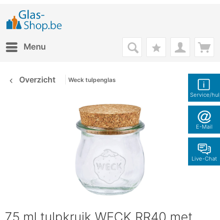
Menu
Overzicht
Weck tulpenglas
Service/hu
E-Mail
Live-Chat
75 ml tulpkruik WECK RR40 met