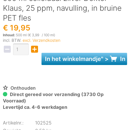
Klaus, 25 ppm, navulling, in bruine
PET fles
€ 19,95
Inhoud:
500 ml (€ 3,99 / 100 ml)
incl. BTW.
excl. Verzendkosten
In het
winkelmandje
" >
In 
Onthouden
Direct gereed voor verzending (3730 Op
Voorraad)
Levertijd ca. 4-6 werkdagen
Artikelnr.:
102525