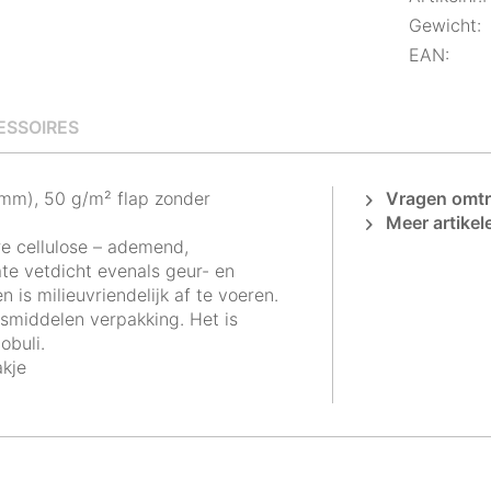
Gewicht:
EAN:
ESSOIRES
2mm), 50 g/m² flap zonder
Vragen omtre
Meer artikel
re cellulose – ademend,
ate vetdicht evenals geur- en
is milieuvriendelijk af te voeren.
smiddelen verpakking. Het is
obuli.
akje