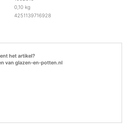
0,10 kg
4251139716928
nt het artikel?
en van glazen-en-potten.nl