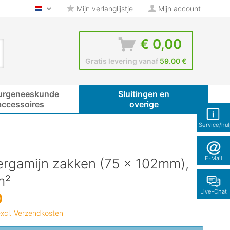
Mijn verlanglijstje
Mijn account
glas-shop.be - Nederlands
€ 0,00
Gratis levering vanaf
59.00 €
urgeneeskunde
Sluitingen en
accessoires
overige
Service/hu
E-Mail
ergamijn zakken (75 x 102mm),
m²
Live-Chat
0
xcl. Verzendkosten