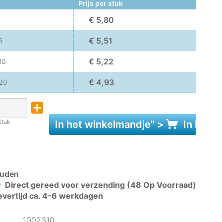
Prijs per stuk
€ 5,80
€ 5,51
5
€ 5,22
10
€ 4,93
20
Stuk
In het
winkelmandje
" >
In het
w
uden
Direct gereed voor verzending (48 Op Voorraad)
evertijd ca. 4-6 werkdagen
1002310