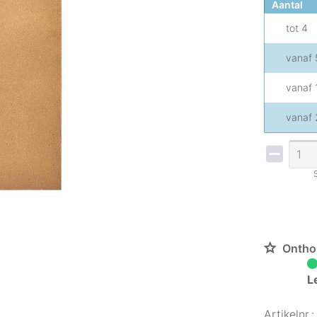
Aantal
tot
4
vanaf
vanaf
vanaf
Ontho
L
Artikelnr.: