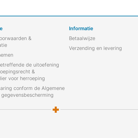
e
Informatie
oorwaarden &
Betaalwijze
atie
Verzending en levering
nemen
betreffende de uitoefening
roepingsrecht &
ier voor herroeping
laring conform de Algemene
g gegevensbescherming