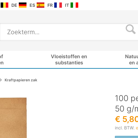
DE
ES
FR
IT
of
Vloeistoffen en
Natu
en
substanties
en 
Kraftpapieren zak
100 p
50 g/
€ 5,8
incl. BTW.
e