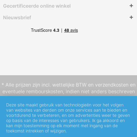
Gecertificeerde online winkel
Nieuwsbrief
* Alle prijzen zijn incl. wettelijke BTW en
verzendkosten
en
eventuele rembourskosten, indien niet anders beschreven
Deze site maakt gebruik van technologieën voor het volgen
van websites van derden om onze services aan te bieden en
voortdurend te verbeteren, en om advertenties weer te geven
op basis van de interesses van gebruikers. Ik ga akkoord en
kan mijn toestemming op elk moment met ingang van de
toekomst intrekken of wijzigen.