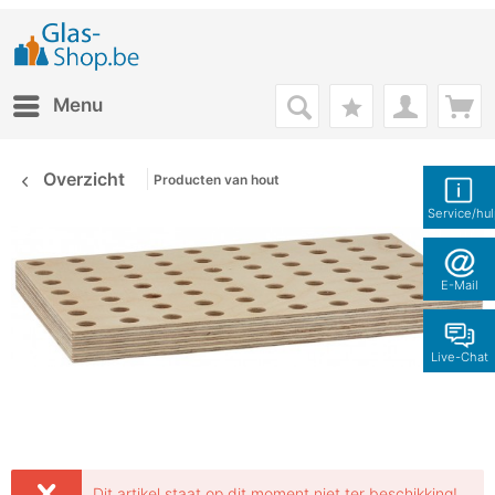
Menu
Overzicht
Producten van hout
Service/hu
E-Mail
Live-Chat
Dit artikel staat op dit moment niet ter beschikking!