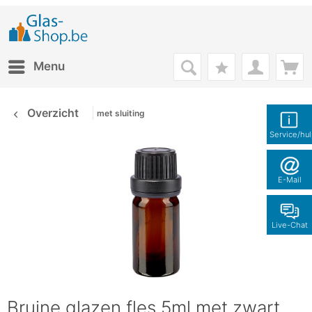
Menu
Overzicht
met sluiting
Service/hu
E-Mail
Live-Chat
Bruine glazen fles 5ml met zwart