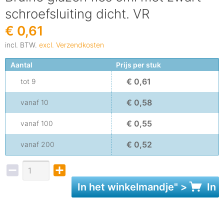
schroefsluiting dicht. VR
€ 0,61
incl. BTW.
excl. Verzendkosten
Aantal
Prijs per stuk
€ 0,61
tot
9
€ 0,58
vanaf
10
€ 0,55
vanaf
100
€ 0,52
vanaf
200
In het
winkelmandje
" >
In 