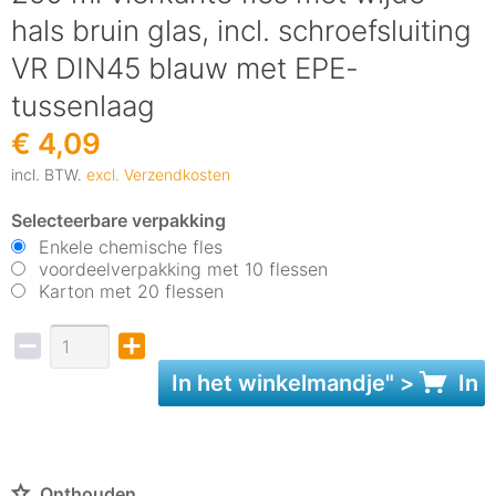
hals bruin glas, incl. schroefsluiting
VR DIN45 blauw met EPE-
tussenlaag
€ 4,09
incl. BTW.
excl. Verzendkosten
Selecteerbare verpakking
Enkele chemische fles
voordeelverpakking met 10 flessen
Karton met 20 flessen
In het
winkelmandje
" >
In 
Onthouden