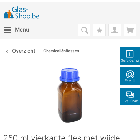
Menu
Overzicht
Chemicaliënflessen
Service/hu
E-Mail
Live-Chat
250 ml vierkante fles met wijde