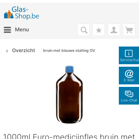
Menu
Overzicht
bruin met blauwe sluiting OV
Service/hu
E-Mail
Live-Chat
1000ml Euro-medicijnfles bruin met