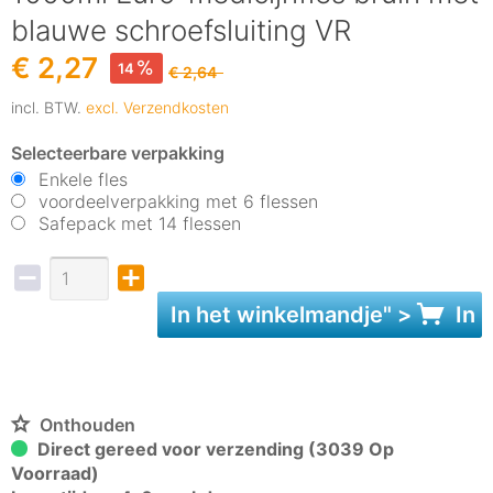
blauwe schroefsluiting VR
€ 2,27
14
€ 2,64
incl. BTW.
excl. Verzendkosten
Selecteerbare verpakking
Enkele fles
voordeelverpakking met 6 flessen
Safepack met 14 flessen
In het
winkelmandje
" >
In 
Onthouden
Direct gereed voor verzending (3039 Op
Voorraad)