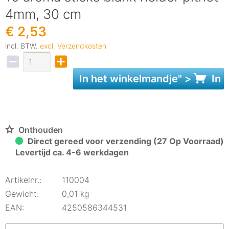
4mm, 30 cm
€ 2,53
incl. BTW.
excl. Verzendkosten
In het
winkelmandje
" >
In 
Onthouden
Direct gereed voor verzending (27 Op Voorraad)
Levertijd ca. 4-6 werkdagen
Artikelnr.:
110004
Gewicht:
0,01 kg
EAN:
4250586344531