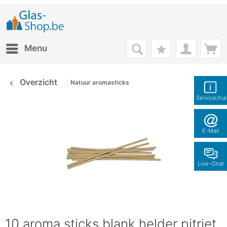
Menu
Overzicht
Natuur aromasticks
Service/hu
E-Mail
Live-Chat
10 aroma sticks blank helder pitriet