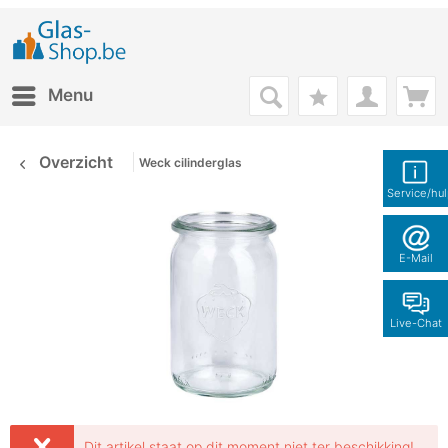
Menu
Overzicht
Weck cilinderglas
Service/hu
E-Mail
Live-Chat
Dit artikel staat op dit moment niet ter beschikking!