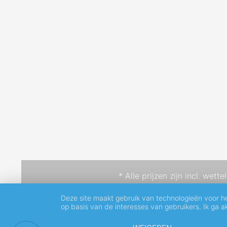
* Alle prijzen zijn incl. wett
Deze site maakt gebruik van technologieën voor h
op basis van de interesses van gebruikers. Ik ga 