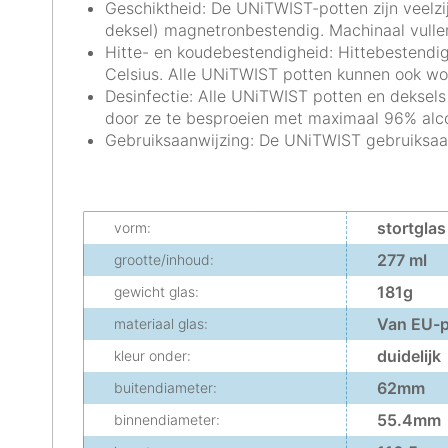
Geschiktheid: De UNiTWIST-potten zijn veelz
deksel) magnetronbestendig. Machinaal vullen
Hitte- en koudebestendigheid: Hittebestendi
Celsius. Alle UNiTWIST potten kunnen ook wor
Desinfectie: Alle UNiTWIST potten en deksels
door ze te besproeien met maximaal 96% alco
Gebruiksaanwijzing: De UNiTWIST gebruiksaa
stortglas
vorm:
277 ml
grootte/inhoud:
181g
gewicht glas:
Van EU-p
materiaal glas:
duidelijk
kleur onder:
62mm
buitendiameter:
55.4mm
binnendiameter: