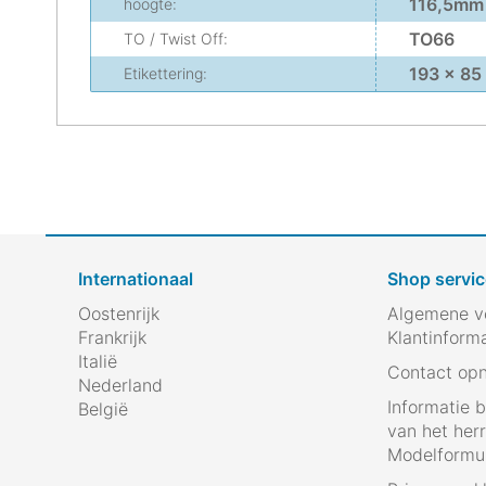
116,5mm
hoogte:
TO66
TO / Twist Off:
193 x 8
Etikettering:
Internationaal
Shop servic
Oostenrijk
Algemene v
Frankrijk
Klantinform
Italië
Contact op
Nederland
Informatie 
België
van het her
Modelformul