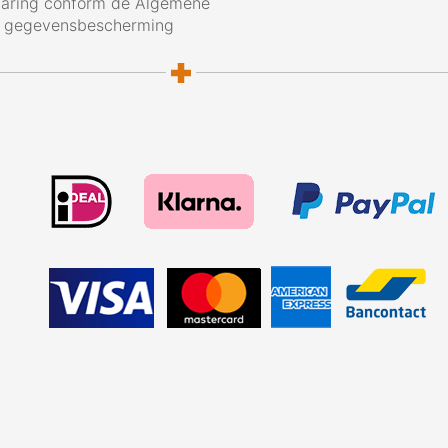
laring conform de Algemene
g gegevensbescherming