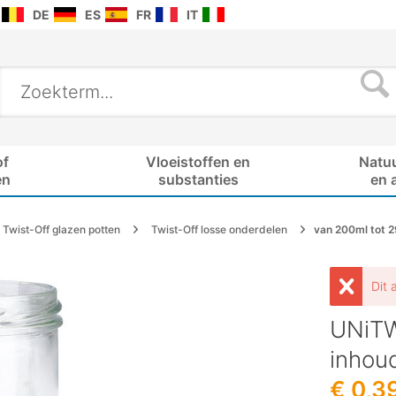
DE
ES
FR
IT
of
Vloeistoffen en
Natu
en
substanties
en 
Twist-Off glazen potten
Twist-Off losse onderdelen
van 200ml tot 
Dit 
UNiTW
inhou
€ 0,3