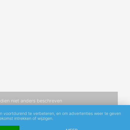
dien niet anders beschreven
en voortdurend te verbeteren, en om advertenties weer te geven
komst intrekken of wijzigen.