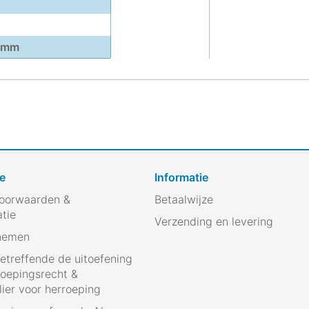
5 mm
e
Informatie
oorwaarden &
Betaalwijze
atie
Verzending en levering
nemen
betreffende de uitoefening
roepingsrecht &
ier voor herroeping