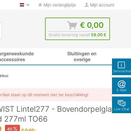
Mijn verlanglijstje
Mijn account
glas-shop.be - Nederlands
€ 0,00
Gratis levering vanaf
59.00 €
urgeneeskunde
Sluitingen en
accessoires
overige
Service/hu
299ml
E-Mail
artikel staat op dit moment niet ter beschikking!
IST Lintel277 - Bovendorpelglas
Live-Chat
d 277ml TO66
9
40
€ 0,65