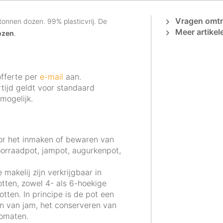
Vragen omtre
tonnen dozen. 99% plasticvrij. De
Meer artikel
ozen
.
fferte per
e-mail
aan.
tijd geldt voor standaard
mogelijk.
voor het inmaken of bewaren van
oorraadpot, jampot, augurkenpot,
akelij zijn verkrijgbaar in
otten, zowel 4- als 6-hoekige
tten. In principe is de pot een
en van jam, het conserveren van
omaten.