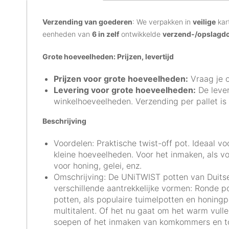
Verzending van goederen
: We verpakken in
veilige
kar
eenheden van
6 in zelf
ontwikkelde
verzend-/opslagd
Grote hoeveelheden: Prijzen, levertijd
Prijzen voor grote hoeveelheden:
Vraag je o
Levering voor grote hoeveelheden:
De lever
winkelhoeveelheden. Verzending per pallet is 
Beschrijving
Voordelen: Praktische twist-off pot. Ideaal 
kleine hoeveelheden. Voor het inmaken, als v
voor honing, gelei, enz.
Omschrijving: De UNiTWIST potten van Duitse m
verschillende aantrekkelijke vormen: Ronde p
potten, als populaire tuimelpotten en honingpo
multitalent. Of het nu gaat om het warm vull
soepen of het inmaken van komkommers en t