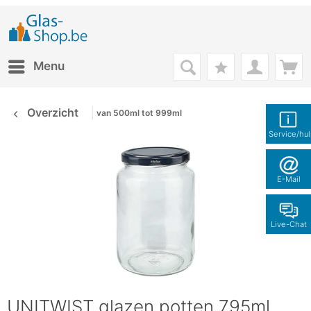
Menu
Overzicht
van 500ml tot 999ml
Service/hu
E-Mail
Live-Chat
UNITWIST glazen potten 795ml