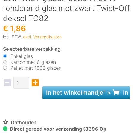
ronderand glas met zwart Twist-Off
deksel TO82
€ 1,86
incl. BTW.
excl. Verzendkosten
Selecteerbare verpakking
Enkel glas
Karton met 6 glazen
Pallet met 1008 glazen
In het
winkelmandje
" >
In 
Onthouden
Direct gereed voor verzending (3396 Op