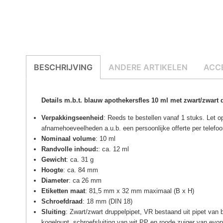
BESCHRIJVING
ANDERE ARTIKELEN
ACC
Details m.b.t. blauw apothekersfles 10 ml met zwart/zwart 
Verpakkingseenheid
: Reeds te bestellen vanaf 1 stuks. Let 
afnamehoeveelheden a.u.b. een persoonlijke offerte per
telefoo
Nominaal volume
: 10 ml
Randvolle inhoud:
: ca. 12 ml
Gewicht
: ca. 31 g
Hoogte
: ca. 84 mm
Diameter
: ca 26 mm
Etiketten maat
: 81,5 mm x 32 mm maximaal (B x H)
Schroefdraad
: 18 mm (DIN 18)
Sluiting
: Zwart/zwart druppelpipet, VR bestaand uit pipet van 
kogelpunt, schroefsluiting van wit PP en roode zuiger van evo