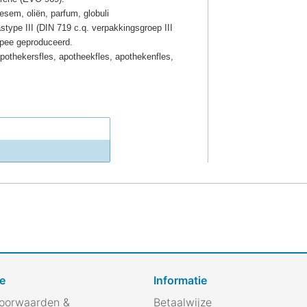
esem, oliën, parfum, globuli
stype III (DIN 719 c.q. verpakkingsgroep III
pee geproduceerd.
, apothekersfles, apotheekfles, apothekenfles,
e
Informatie
oorwaarden &
Betaalwijze