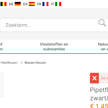
DE
ES
FR
IT
of
Vloeistoffen en
Natu
en
substanties
en 
Pipetflessen
Blauwe flessen
Dit 
Pipetf
zwart
€ 1,4