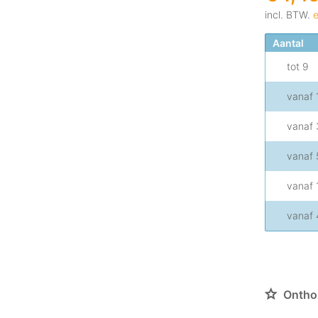
incl. BTW.
e
Aantal
tot
9
vanaf
vanaf
vanaf
vanaf
vanaf
Ontho