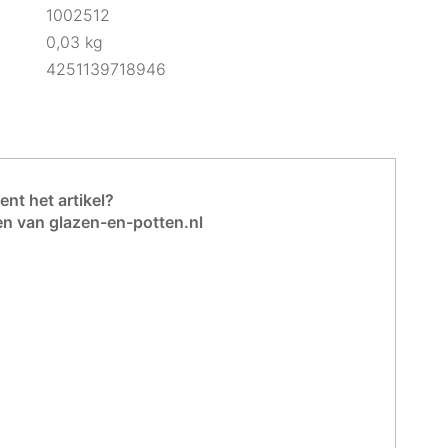
1002512
0,03 kg
4251139718946
nt het artikel?
en van glazen-en-potten.nl