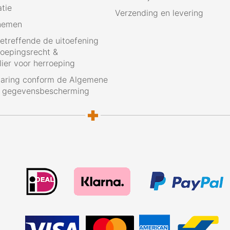
atie
Verzending en levering
nemen
betreffende de uitoefening
roepingsrecht &
ier voor herroeping
laring conform de Algemene
g gegevensbescherming