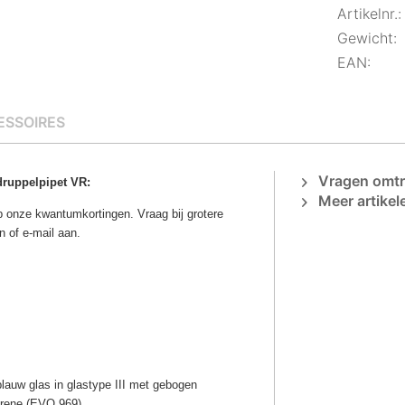
Artikelnr.:
Gewicht:
EAN:
ESSOIRES
Vragen omtre
druppelpipet VR:
Meer artikel
op onze kwantumkortingen. Vraag bij grotere
n of e-mail
aan.
blauw glas in glastype III met gebogen
prene (EVO 969).