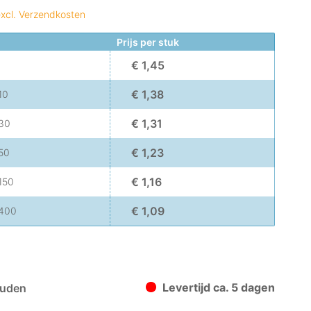
xcl. Verzendkosten
Prijs per stuk
€ 1,45
€ 1,38
10
€ 1,31
30
€ 1,23
50
€ 1,16
150
€ 1,09
400
Levertijd ca. 5 dagen
uden