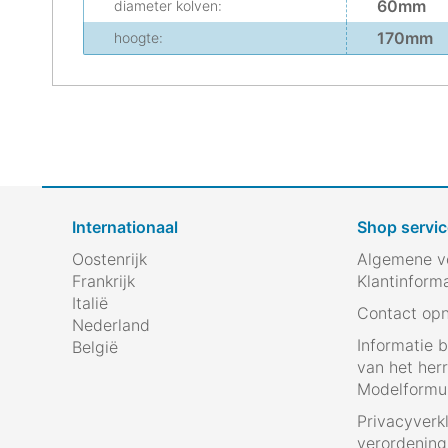
60mm
diameter kolven:
170mm
hoogte:
Internationaal
Shop servic
Oostenrijk
Algemene v
Frankrijk
Klantinform
Italië
Contact op
Nederland
Informatie 
België
van het her
Modelformul
Privacyverk
verordenin