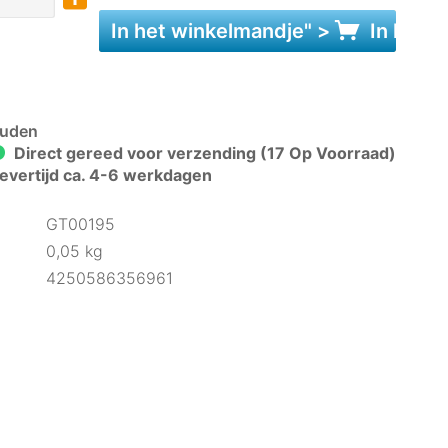
In het
winkelmandje
" >
In het
w
uden
Direct gereed voor verzending (17 Op Voorraad)
evertijd ca. 4-6 werkdagen
GT00195
0,05 kg
4250586356961