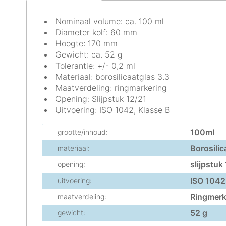
Nominaal volume: ca. 100 ml
Diameter kolf: 60 mm
Hoogte: 170 mm
Gewicht: ca. 52 g
Tolerantie: +/- 0,2 ml
Materiaal: borosilicaatglas 3.3
Maatverdeling: ringmarkering
Opening: Slijpstuk 12/21
Uitvoering: ISO 1042, Klasse B
100ml
grootte/inhoud:
Borosilic
materiaal:
slijpstuk
opening:
ISO 1042
uitvoering:
Ringmer
maatverdeling:
52 g
gewicht: