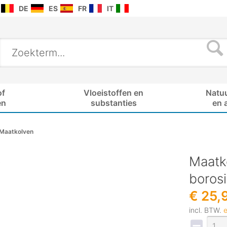
DE
ES
FR
IT
of
Vloeistoffen en
Natu
en
substanties
en 
Maatkolven
Maatko
borosi
€ 25,
incl. BTW.
e