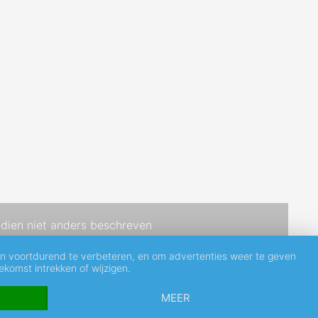
dien niet anders beschreven
en voortdurend te verbeteren, en om advertenties weer te geven
komst intrekken of wijzigen.
MEER