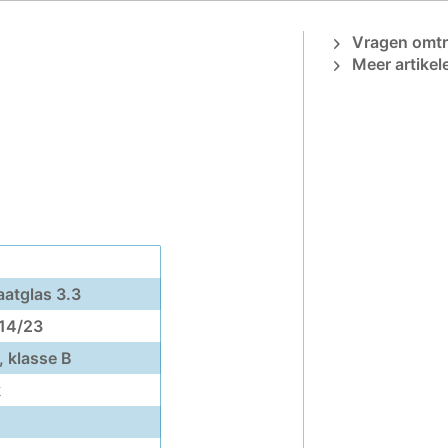
Vragen omtre
Meer artikel
aatglas 3.3
 14/23
, klasse B
k