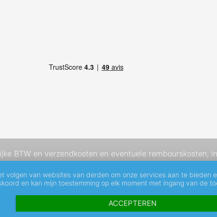
elijke BTW en
verzendkosten
en eventuele rembourskosten, in
et volgen van websites van derden om onze services aan te bieden 
akkoord en kan mijn toestemming op elk moment met ingang van de toe
ACCEPTEREN