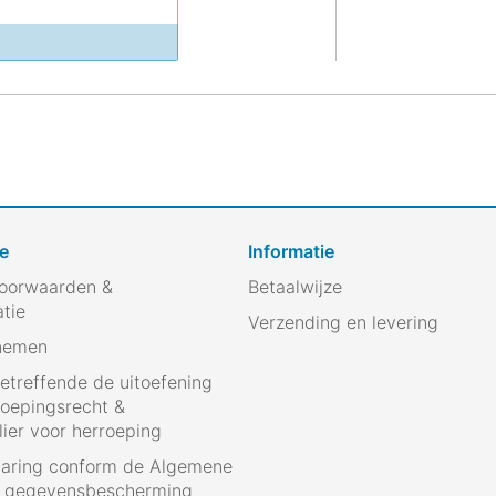
e
Informatie
oorwaarden &
Betaalwijze
atie
Verzending en levering
nemen
betreffende de uitoefening
roepingsrecht &
ier voor herroeping
laring conform de Algemene
g gegevensbescherming