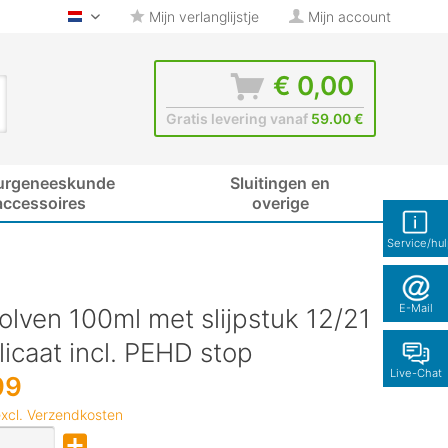
Mijn verlanglijstje
Mijn account
glas-shop.be - Nederlands
€ 0,00
Gratis levering vanaf
59.00 €
urgeneeskunde
Sluitingen en
accessoires
overige
Service/hu
E-Mail
lven 100ml met slijpstuk 12/21
licaat incl. PEHD stop
Live-Chat
99
xcl. Verzendkosten