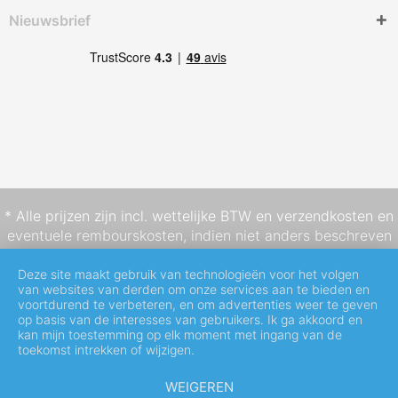
Nieuwsbrief
* Alle prijzen zijn incl. wettelijke BTW en
verzendkosten
en
eventuele rembourskosten, indien niet anders beschreven
Deze site maakt gebruik van technologieën voor het volgen
van websites van derden om onze services aan te bieden en
voortdurend te verbeteren, en om advertenties weer te geven
op basis van de interesses van gebruikers. Ik ga akkoord en
kan mijn toestemming op elk moment met ingang van de
toekomst intrekken of wijzigen.
WEIGEREN