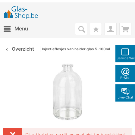
Menu
Overzicht
Injectieflesjes van helder glas 5-100ml
Service/hu
E-Mail
Live-Chat
Dit artikel staat op dit moment niet ter beschikking!