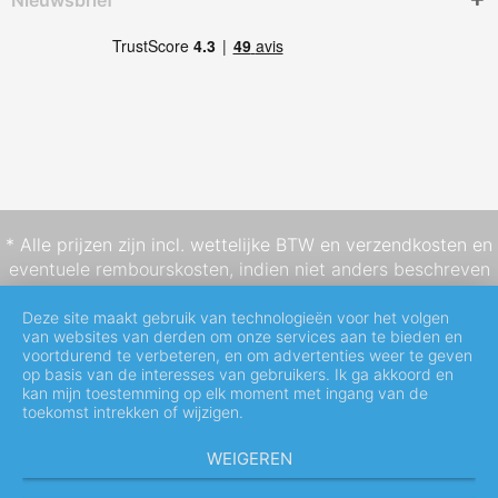
Nieuwsbrief
* Alle prijzen zijn incl. wettelijke BTW en
verzendkosten
en
eventuele rembourskosten, indien niet anders beschreven
Deze site maakt gebruik van technologieën voor het volgen
van websites van derden om onze services aan te bieden en
voortdurend te verbeteren, en om advertenties weer te geven
op basis van de interesses van gebruikers. Ik ga akkoord en
kan mijn toestemming op elk moment met ingang van de
toekomst intrekken of wijzigen.
WEIGEREN