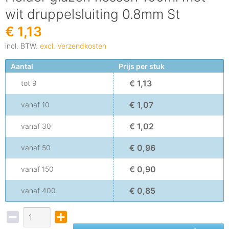
wit druppelsluiting 0.8mm St
€ 1,13
incl. BTW.
excl. Verzendkosten
Aantal
Prijs per stuk
€ 1,13
tot
9
€ 1,07
vanaf
10
€ 1,02
vanaf
30
€ 0,96
vanaf
50
€ 0,90
vanaf
150
€ 0,85
vanaf
400