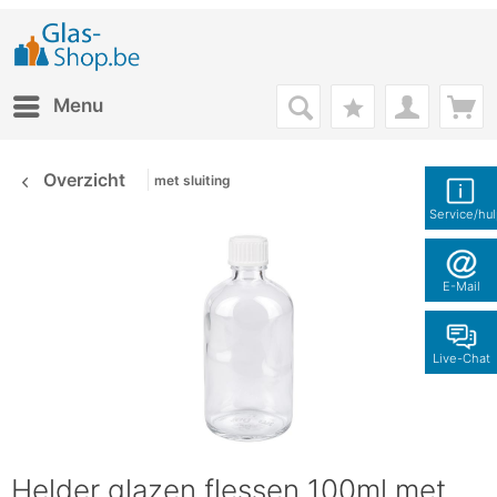
Menu
Overzicht
met sluiting
Service/hu
E-Mail
Live-Chat
Helder glazen flessen 100ml met