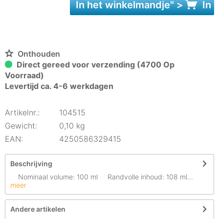
In het
winkelmandje
" >
In 
Onthouden
Direct gereed voor verzending (4700 Op
Voorraad)
Levertijd ca. 4-6 werkdagen
Artikelnr.:
104515
Gewicht:
0,10 kg
EAN:
4250586329415
Beschrijving
Nominaal volume: 100 ml Randvolle inhoud: 108 ml...
meer
Andere artikelen