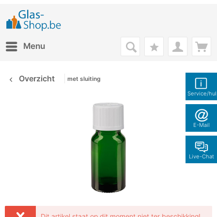
Menu
Overzicht
met sluiting
Service/hu
E-Mail
Live-Chat
Dit artikel staat op dit moment niet ter beschikking!