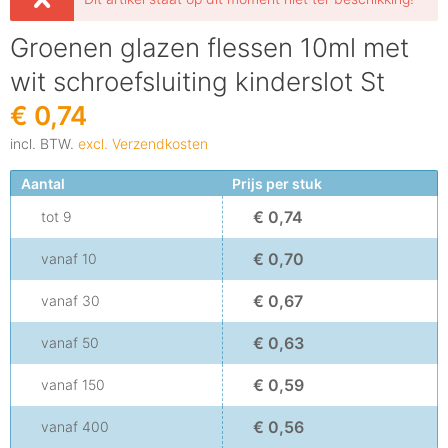
Groenen glazen flessen 10ml met
wit schroefsluiting kinderslot St
€ 0,74
incl. BTW.
excl. Verzendkosten
Aantal
Prijs per stuk
€ 0,74
tot
9
€ 0,70
vanaf
10
€ 0,67
vanaf
30
€ 0,63
vanaf
50
€ 0,59
vanaf
150
€ 0,56
vanaf
400