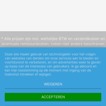
* Alle prijzen zijn incl. wettelijke BTW en
verzendkosten
en
eventuele rembourskosten, indien niet anders beschreven
Deze site maakt gebruik van technologieën voor het volgen
van websites van derden om onze services aan te bieden en
voortdurend te verbeteren, en om advertenties weer te geven
op basis van de interesses van gebruikers. Ik ga akkoord en
kan mijn toestemming op elk moment met ingang van de
toekomst intrekken of wijzigen.
WEIGEREN
ACCEPTEREN