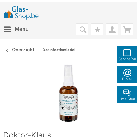
Menu
Overzicht
Desinfectiemiddel
Service/hu
E-Mail
Live-Chat
Doktor-Klaus