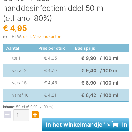
handdesinfectiemiddel 50 ml
(ethanol 80%)
€ 4,95
incl. BTW.
excl. Verzendkosten
Aantal
Prijs per stuk
Basisprijs
€ 9,90 / 100 ml
tot
1
€ 4,95
€ 9,40 / 100 ml
vanaf
2
€ 4,70
€ 8,90 / 100 ml
vanaf
5
€ 4,45
€ 8,42 / 100 ml
vanaf
10
€ 4,21
Inhoud:
50 ml (€ 9,90 / 100 ml)
In het
winkelmandje
" >
In 