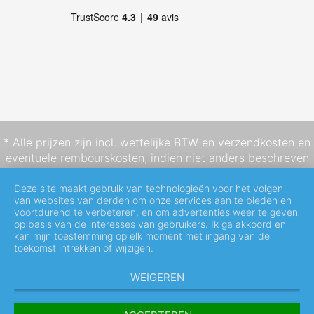
* Alle prijzen zijn incl. wettelijke BTW en
verzendkosten
en
eventuele rembourskosten, indien niet anders beschreven
Deze site maakt gebruik van technologieën voor het volgen
van websites van derden om onze services aan te bieden en
voortdurend te verbeteren, en om advertenties weer te geven
op basis van de interesses van gebruikers. Ik ga akkoord en
kan mijn toestemming op elk moment met ingang van de
toekomst intrekken of wijzigen.
WEIGEREN