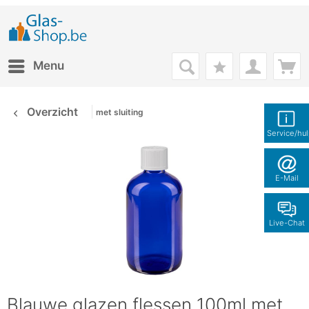
Menu
Overzicht
met sluiting
Service/hu
E-Mail
Live-Chat
Blauwe glazen flessen 100ml met