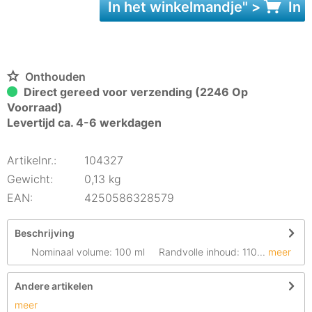
In het
winkelmandje
" >
In 
Onthouden
Direct gereed voor verzending (2246 Op
Voorraad)
Levertijd ca. 4-6 werkdagen
Artikelnr.:
104327
Gewicht:
0,13 kg
EAN:
4250586328579
Beschrijving
Nominaal volume: 100 ml Randvolle inhoud: 110...
meer
Andere artikelen
meer