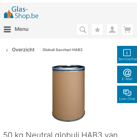
Menu
Overzicht
Globuli Sacchari HAB3
Service/hu
E-Mail
Live-Chat
50 kg Neutral globuli HAB3 van