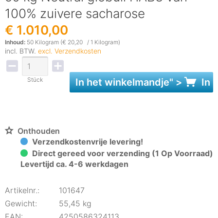
100% zuivere sacharose
€ 1.010,00
Inhoud:
50 Kilogram (€ 20,20 / 1 Kilogram)
incl. BTW.
excl. Verzendkosten
Stück
In het
winkelmandje
" >
In 
Onthouden
Verzendkostenvrije levering!
Direct gereed voor verzending (1 Op Voorraad)
Levertijd ca. 4-6 werkdagen
Artikelnr.:
101647
Gewicht:
55,45 kg
EAN:
4250586324113