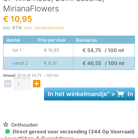
MirianaFlowers
€ 10,95
incl. BTW.
excl. Verzendkosten
Aantal
Prijs per stuk
Basisprijs
€ 54,75 / 100 ml
tot
1
€ 10,95
€ 46,55 / 100 ml
vanaf
2
€ 9,31
Inhoud:
20 ml (€ 54,75 / 100 ml)
In het
winkelmandje
" >
In 
Onthouden
Direct gereed voor verzending (344 Op Voorraad)