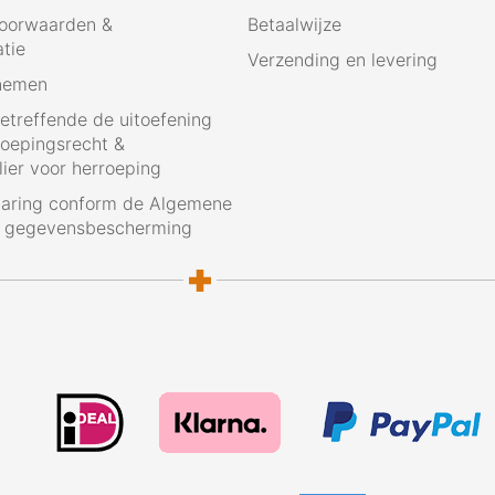
oorwaarden &
Betaalwijze
atie
Verzending en levering
nemen
betreffende de uitoefening
roepingsrecht &
ier voor herroeping
laring conform de Algemene
g gegevensbescherming