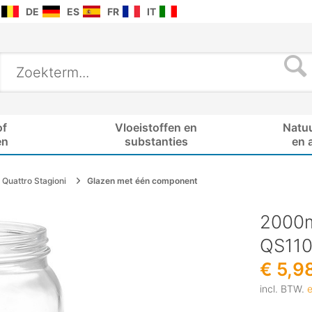
DE
ES
FR
IT
of
Vloeistoffen en
Natu
en
substanties
en 
Quattro Stagioni
Glazen met één component
2000m
QS11
€ 5,9
incl. BTW.
e