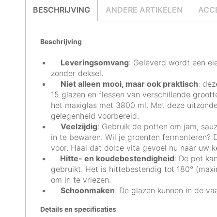
BESCHRIJVING
ANDERE ARTIKELEN
ACC
Beschrijving
Leveringsomvang
: Geleverd wordt een el
zonder deksel.
Niet alleen mooi, maar ook praktisch
: dez
15 glazen en flessen van verschillende groott
het maxiglas met 3800 ml. Met deze uitzonderl
gelegenheid voorbereid.
Veelzijdig
: Gebruik de potten om jam, sauz
in te bewaren. Wil je groenten fermenteren? D
voor. Haal dat dolce vita gevoel nu naar uw k
Hitte- en koudebestendigheid
: De pot ka
gebruikt. Het is hittebestendig tot 180° (max
om in te vriezen.
Schoonmaken
: De glazen kunnen in de va
Details en specificaties