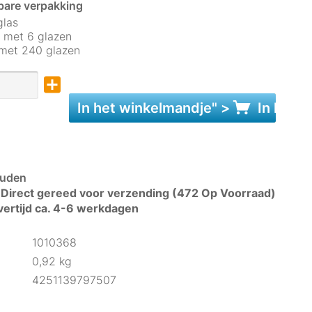
bare verpakking
glas
 met 6 glazen
 met 240 glazen
In het
winkelmandje
" >
In het
w
uden
Direct gereed voor verzending (472 Op Voorraad)
vertijd ca. 4-6 werkdagen
1010368
0,92 kg
4251139797507