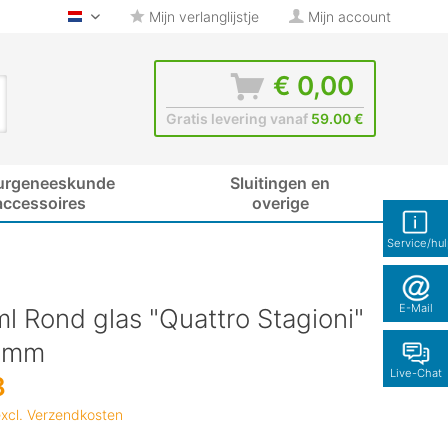
Mijn verlanglijstje
Mijn account
glas-shop.be - Nederlands
€ 0,00
Gratis levering vanaf
59.00 €
urgeneeskunde
Sluitingen en
accessoires
overige
Service/hu
E-Mail
l Rond glas "Quattro Stagioni"
0mm
Live-Chat
8
xcl. Verzendkosten