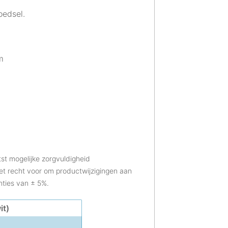
oedsel.
m
otst mogelijke zorgvuldigheid
et recht voor om productwijzigingen aan
nties van ± 5%.
it)