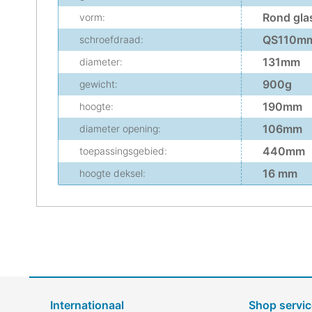
Rond gla
vorm:
QS110m
schroefdraad:
131mm
diameter:
900g
gewicht:
190mm
hoogte:
106mm
diameter opening:
440mm
toepassingsgebied:
16 mm
hoogte deksel:
Internationaal
Shop servic