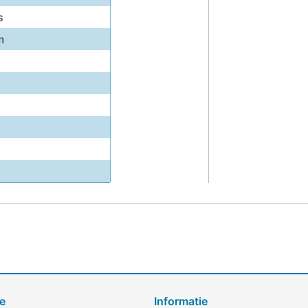
s
m
e
Informatie