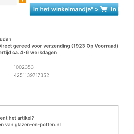
In het
winkelmandje
" >
In het
w
uden
irect gereed voor verzending (1923 Op Voorraad)
ertijd ca. 4-6 werkdagen
1002353
4251139717352
nt het artikel?
en van glazen-en-potten.nl