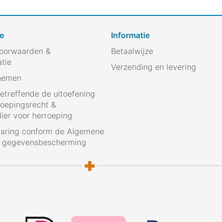
e
Informatie
oorwaarden &
Betaalwijze
atie
Verzending en levering
nemen
betreffende de uitoefening
roepingsrecht &
ier voor herroeping
laring conform de Algemene
g gegevensbescherming