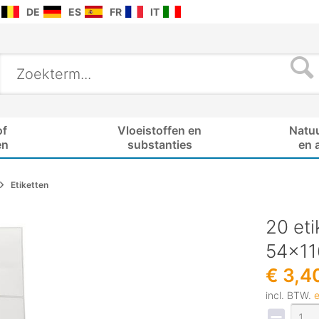
DE
ES
FR
IT
of
Vloeistoffen en
Natu
en
substanties
en 
Etiketten
20 eti
54x1
€ 3,4
incl. BTW.
e