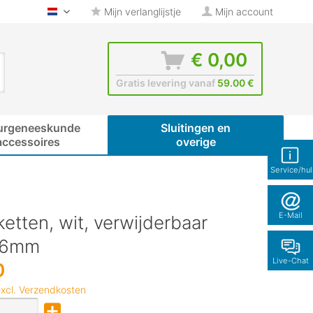
Mijn verlanglijstje
Mijn account
glas-shop.be - Nederlands
€ 0,00
Gratis levering vanaf
59.00 €
urgeneeskunde
Sluitingen en
accessoires
overige
Service/hu
E-Mail
ketten, wit, verwijderbaar
16mm
Live-Chat
0
xcl. Verzendkosten